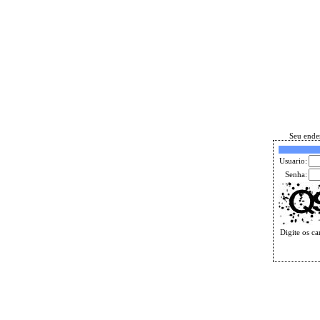
Seu ender
Usuario:
Senha:
Digite os ca